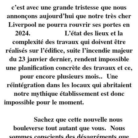
c’est avec une grande tristesse que nous
annonçons aujourd’hui que notre très cher
Liverpool ne pourra rouvrir ses portes en
2024. L’état des lieux et la
complexité des travaux qui doivent être
réalisés sur l’édifice, suite l’incendie majeur
du 23 janvier dernier, rendent impossible
une planification concrète des travaux et ce,
pour encore plusieurs mois.. Une
réintégration dans les locaux qui abritaient
notre mythique établissement est donc
impossible pour le moment.
Forward c’est Dave
Lemieux et Stéphane
Sachez que cette nouvelle nous
Bricault. Un duo
bouleverse tout autant que vous. Nous
différent, une musique
profonde et qui fait
sommes conscients des désagréments que