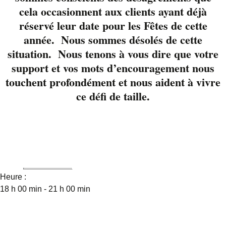
voyager les émotions.
cela occasionnent aux clients ayant déjà
réservé leur date pour les Fêtes de cette
Classic rock, alternatif
année. Nous sommes désolés de cette
et folk au menu.
situation. Nous tenons à vous dire que votre
Réservez votre place
support et vos mots d’encouragement nous
819-822-3724 poste 23
touchent profondément et nous aident à vivre
ou via Facebook
ce défi de taille.
Détails
Date :
30 mars 2018
Heure :
18 h 00 min - 21 h 00 min