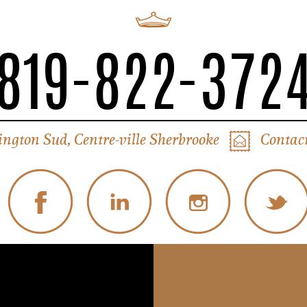
819-822-372
ington Sud, Centre-ville Sherbrooke
Contact
© Tous droits réservés Liverpool Sherbrooke
Politique de confidentialité