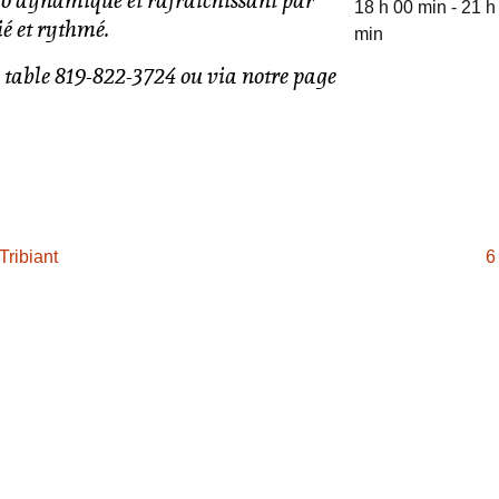
io dynamique et rafraîchissant par
18 h 00 min - 21 h
ié et rythmé.
min
e table 819-822-3724 ou via notre page
Tribiant
6