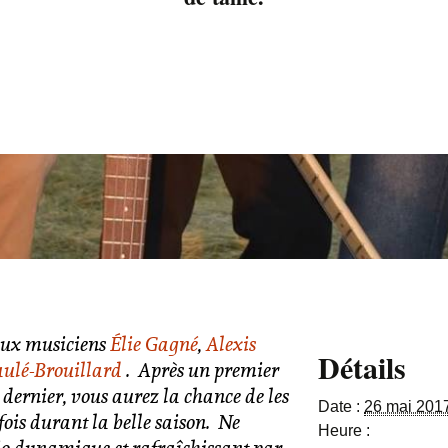
ueux musiciens
Élie Gagné
,
Alexis
Détails
aulé-Brouillard
. Après un premier
dernier, vous aurez la chance de les
Date :
26 mai 201
ois durant la belle saison. Ne
Heure :