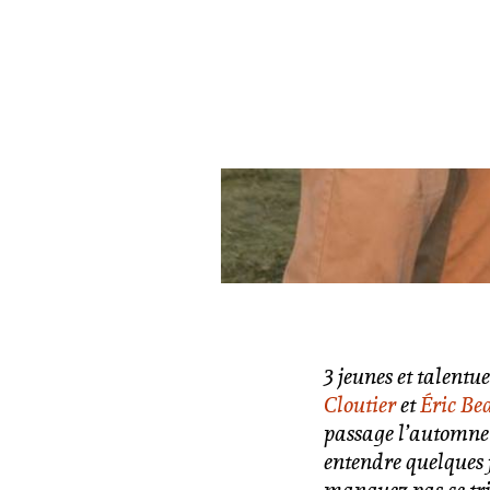
3 jeunes et talent
Cloutier
et
Éric Be
passage l’automne 
entendre quelques f