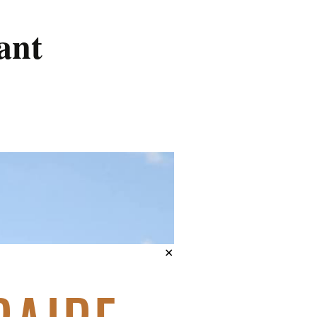
ant
✕