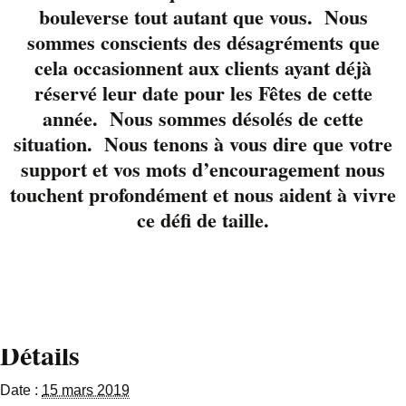
Beaulé-
bouleverse tout autant que vous. Nous
Brouillard
.
Ne
sommes conscients des désagréments que
manquez pas ce trio
cela occasionnent aux clients ayant déjà
dynamique et
réservé leur date pour les Fêtes de cette
rafraîchissant par
année. Nous sommes désolés de cette
leur répertoire varié et
situation. Nous tenons à vous dire que votre
rythmé.
support et vos mots d’encouragement nous
Pour réserver votre
touchent profondément et nous aident à vivre
table 819-822-3724 ou
ce défi de taille.
via notre page
Facebook.
Détails
Date :
15 mars 2019