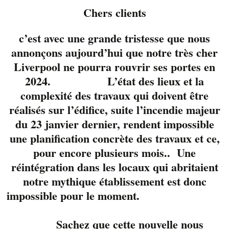
Chers clients
c’est avec une grande tristesse que nous
annonçons aujourd’hui que notre très cher
Liverpool ne pourra rouvrir ses portes en
2024. L’état des lieux et la
complexité des travaux qui doivent être
réalisés sur l’édifice, suite l’incendie majeur
du 23 janvier dernier, rendent impossible
une planification concrète des travaux et ce,
pour encore plusieurs mois.. Une
réintégration dans les locaux qui abritaient
3 jeunes et talentueux
notre mythique établissement est donc
musiciens
Élie
impossible pour le moment.
Gagné
,
Alexis
Cloutier
et
Éric
Sachez que cette nouvelle nous