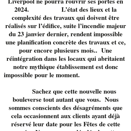
Liverpool ne pourra rouvrir ses portes en
2024. L’état des lieux et la
complexité des travaux qui doivent être
réalisés sur l’édifice, suite l’incendie majeur
du 23 janvier dernier, rendent impossible
une planification concrète des travaux et ce,
pour encore plusieurs mois.. Une
réintégration dans les locaux qui abritaient
La chaleur du feu et de
notre mythique établissement est donc
la voix la belle
Valérie
impossible pour le moment.
Lussier
accompagnée
de ses amis
guitaristes
pour vous
Sachez que cette nouvelle nous
offrir un réconfortant
bouleverse tout autant que vous. Nous
moment de bonheur.
sommes conscients des désagréments que
cela occasionnent aux clients ayant déjà
Réservez votre table
réservé leur date pour les Fêtes de cette
avec nous au 819-822-