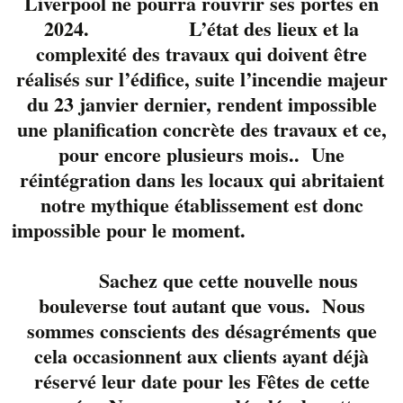
Liverpool ne pourra rouvrir ses portes en
2024. L’état des lieux et la
complexité des travaux qui doivent être
réalisés sur l’édifice, suite l’incendie majeur
du 23 janvier dernier, rendent impossible
une planification concrète des travaux et ce,
pour encore plusieurs mois.. Une
réintégration dans les locaux qui abritaient
La chaleur du feu et de
notre mythique établissement est donc
la voix la belle
Valérie
impossible pour le moment.
Lussier
accompagnée
de ses amis
guitaristes
pour vous
Sachez que cette nouvelle nous
offrir un réconfortant
bouleverse tout autant que vous. Nous
moment de bonheur.
sommes conscients des désagréments que
cela occasionnent aux clients ayant déjà
Réservez votre table
réservé leur date pour les Fêtes de cette
avec nous au 819-822-