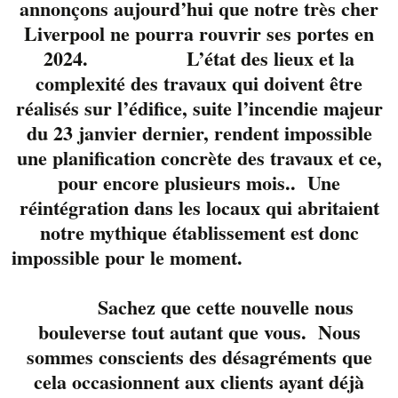
annonçons aujourd’hui que notre très cher
Liverpool ne pourra rouvrir ses portes en
2024. L’état des lieux et la
complexité des travaux qui doivent être
réalisés sur l’édifice, suite l’incendie majeur
du 23 janvier dernier, rendent impossible
une planification concrète des travaux et ce,
pour encore plusieurs mois.. Une
réintégration dans les locaux qui abritaient
notre mythique établissement est donc
Ils font partie des
groupes chouchou de
impossible pour le moment.
la boite. La belle
Valérie Lussier
Sachez que cette nouvelle nous
accompagnée de ses
bouleverse tout autant que vous. Nous
amis musiciens
pour
sommes conscients des désagréments que
vous offrir un
cela occasionnent aux clients ayant déjà
réconfortant moment