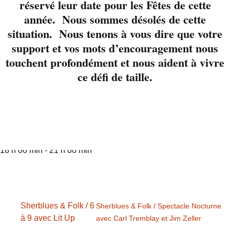
réservé leur date pour les Fêtes de cette
de bonheur.
année. Nous sommes désolés de cette
situation. Nous tenons à vous dire que votre
Réservez votre table
support et vos mots d’encouragement nous
www.liverpool.ca avec
touchent profondément et nous aident à vivre
nous au 819-822-3724
ce défi de taille.
Détails
Date :
6 juillet 2023
Heure :
18 h 00 min - 21 h 00 min
Sherblues & Folk / 6
Sherblues & Folk / Spectacle Nocturne
à 9 avec Lit Up
avec Carl Tremblay et Jim Zeller