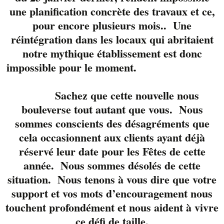
la boite. La belle
une planification concrète des travaux et ce,
Valérie Lussier
pour encore plusieurs mois.. Une
accompagnée de ses
réintégration dans les locaux qui abritaient
amis musiciens
pour
notre mythique établissement est donc
vous offrir un
réconfortant moment
impossible pour le moment.
de bonheur.
Sachez que cette nouvelle nous
Réservez votre table
bouleverse tout autant que vous. Nous
www.liverpool.ca avec
sommes conscients des désagréments que
nous au 819-822-3724
cela occasionnent aux clients ayant déjà
réservé leur date pour les Fêtes de cette
année. Nous sommes désolés de cette
Détails
situation. Nous tenons à vous dire que votre
support et vos mots d’encouragement nous
Date :
7 juillet 2022
touchent profondément et nous aident à vivre
Heure :
18 h 00 min - 21 h 00 min
ce défi de taille.