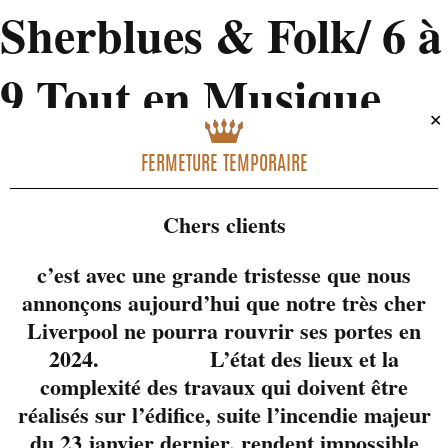
Sherblues & Folk/ 6 à
9 Tout en Musique
✕
avec Valérie Lussier
FERMETURE TEMPORAIRE
& Friends
Chers clients
c’est avec une grande tristesse que nous
7 juillet 2022 @ 18 h 00 min
-
21 h 00 min
annonçons aujourd’hui que notre très cher
Liverpool ne pourra rouvrir ses portes en
2024. L’état des lieux et la
complexité des travaux qui doivent être
Ils font partie des
réalisés sur l’édifice, suite l’incendie majeur
groupes chouchou de
du 23 janvier dernier, rendent impossible