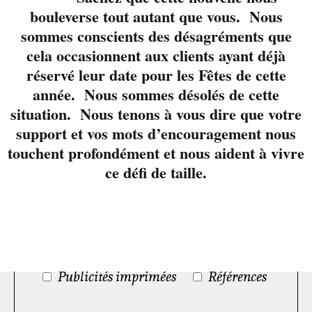
Ambiance générale
bouleverse tout autant que vous. Nous
Très satisfaisant
Assez satisfaisant
sommes conscients des désagréments que
cela occasionnent aux clients ayant déjà
Peu satisfaisant
Pas satisfaisant
réservé leur date pour les Fêtes de cette
année. Nous sommes désolés de cette
situation. Nous tenons à vous dire que votre
support et vos mots d’encouragement nous
De quelle façon avez-vous entendu
touchent profondément et nous aident à vivre
parler de nos services ?
ce défi de taille.
Radio
Site Internet
Médias Sociaux
Publicités imprimées
Références