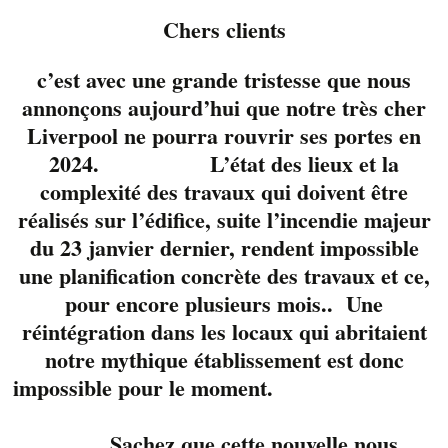
Votre serveur (se)
Chers clients
Qualité du service
c’est avec une grande tristesse que nous
Très satisfaisant
Assez satisfaisant
annonçons aujourd’hui que notre très cher
Liverpool ne pourra rouvrir ses portes en
Peu satisfaisant
Pas satisfaisant
2024. L’état des lieux et la
complexité des travaux qui doivent être
Fréquence du service
réalisés sur l’édifice, suite l’incendie majeur
Très satisfaisant
Assez satisfaisant
du 23 janvier dernier, rendent impossible
une planification concrète des travaux et ce,
Peu satisfaisant
Pas satisfaisant
pour encore plusieurs mois.. Une
Nourriture
réintégration dans les locaux qui abritaient
Très satisfaisant
Assez satisfaisant
notre mythique établissement est donc
impossible pour le moment.
Peu satisfaisant
Pas satisfaisant
Sachez que cette nouvelle nous