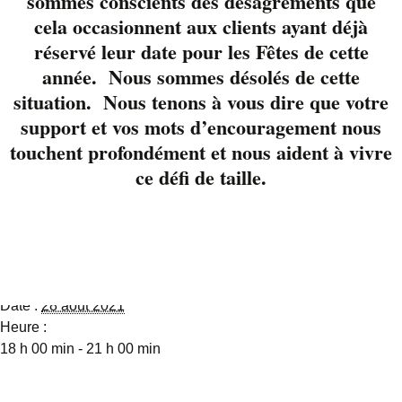
sommes conscients des désagréments que
Remember vous
cela occasionnent aux clients ayant déjà
surprendra. Ils ont fait
réservé leur date pour les Fêtes de cette
salle comble lors de le
année. Nous sommes désolés de cette
première apparition
situation. Nous tenons à vous dire que votre
sur la terrasse.
support et vos mots d’encouragement nous
Réservez rapidement
touchent profondément et nous aident à vivre
vos places.
Réservez en
cliquant
ce défi de taille.
Détails
Date :
28 août 2021
Heure :
18 h 00 min - 21 h 00 min