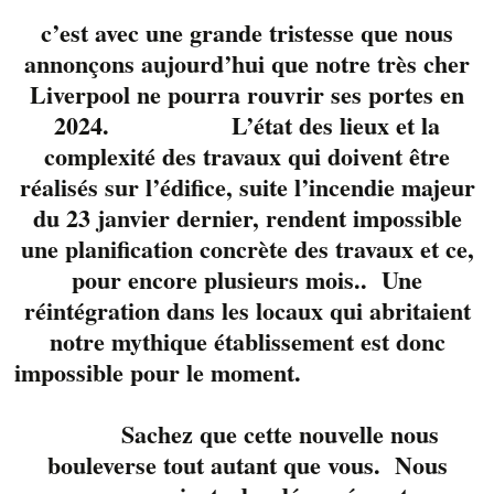
c’est avec une grande tristesse que nous
annonçons aujourd’hui que notre très cher
Liverpool ne pourra rouvrir ses portes en
2024. L’état des lieux et la
complexité des travaux qui doivent être
réalisés sur l’édifice, suite l’incendie majeur
du 23 janvier dernier, rendent impossible
une planification concrète des travaux et ce,
pour encore plusieurs mois.. Une
Francois Glaude, July
Verdon et Vincent
réintégration dans les locaux qui abritaient
Moquin. Trois voix et
notre mythique établissement est donc
une guitare. Des
impossible pour le moment.
harmonies vocales
uniques, des
Sachez que cette nouvelle nous
arrangements
bouleverse tout autant que vous. Nous
originaux. Acoustic