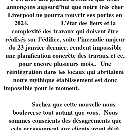
annonçons aujourd’hui que notre très cher
Liverpool ne pourra rouvrir ses portes en
2024. L’état des lieux et la
complexité des travaux qui doivent être
réalisés sur l’édifice, suite l’incendie majeur
du 23 janvier dernier, rendent impossible
une planification concrète des travaux et ce,
pour encore plusieurs mois.. Une
réintégration dans les locaux qui abritaient
notre mythique établissement est donc
Lyne
impossible pour le moment.
Lamontagne
,
Yannick
Viens
et
Jean-Serge
Sachez que cette nouvelle nous
Bergeron
, un trio
bouleverse tout autant que vous. Nous
aguerri qui se passe de
sommes conscients des désagréments que
présentation. Une
cela occasionnent aux clients ayant déjà
soirée qui promet sur