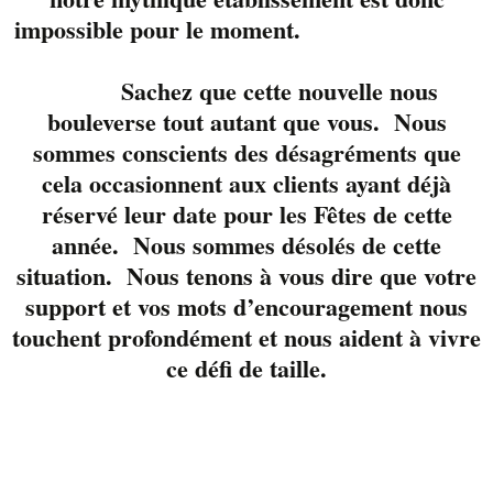
impossible pour le moment.
Sachez que cette nouvelle nous
bouleverse tout autant que vous. Nous
Notre petite dernière,
sommes conscients des désagréments que
découverte l’an passé
cela occasionnent aux clients ayant déjà
fait un retour dans
réservé leur date pour les Fêtes de cette
notre programmation
année. Nous sommes désolés de cette
2021. Rosalie Filiault
situation. Nous tenons à vous dire que votre
– chanteuse et
support et vos mots d’encouragement nous
musicienne en trio,
touchent profondément et nous aident à vivre
accompagnée de
ce défi de taille.
Antoine St-Onge à la
basse et Ismael
Chagnon à la batterie.
À découvrir
absolument.
Réservez