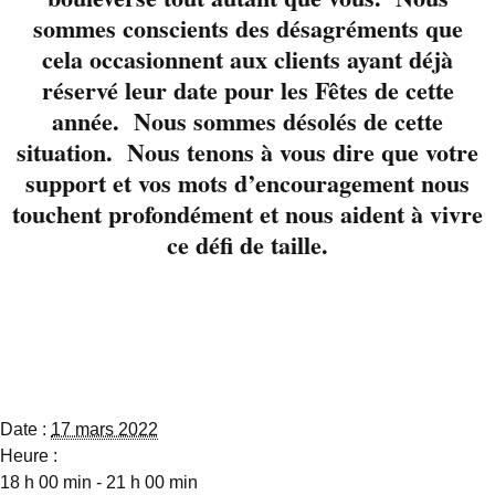
uniques, des
sommes conscients des désagréments que
arrangements
cela occasionnent aux clients ayant déjà
originaux. Acoustic
réservé leur date pour les Fêtes de cette
Remember vous
année. Nous sommes désolés de cette
surprendra. Ils font
situation. Nous tenons à vous dire que votre
salle comble à
support et vos mots d’encouragement nous
chacune de leur
présence. Réservez
touchent profondément et nous aident à vivre
rapidement vos places.
ce défi de taille.
Réservez en cliquant
Détails
Date :
17 mars 2022
Heure :
18 h 00 min - 21 h 00 min