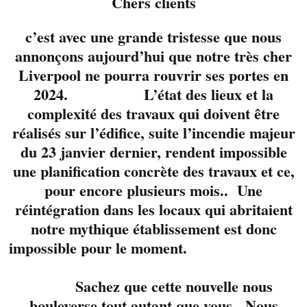
Chers clients
c’est avec une grande tristesse que nous
annonçons aujourd’hui que notre très cher
Liverpool ne pourra rouvrir ses portes en
2024. L’état des lieux et la
complexité des travaux qui doivent être
réalisés sur l’édifice, suite l’incendie majeur
du 23 janvier dernier, rendent impossible
une planification concrète des travaux et ce,
pour encore plusieurs mois.. Une
réintégration dans les locaux qui abritaient
notre mythique établissement est donc
Francois Glaude et
impossible pour le moment.
July Verdon. 2 voix et
une guitare. Des
Sachez que cette nouvelle nous
harmonies vocales
bouleverse tout autant que vous. Nous