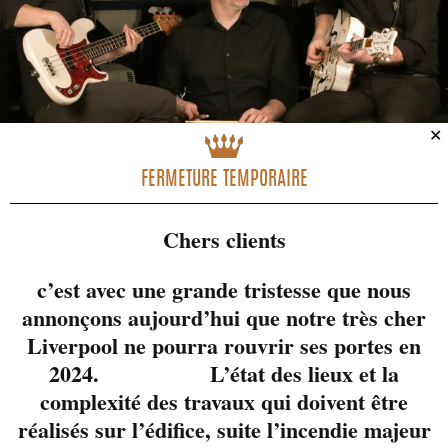
✕
FERMETURE TEMPORAIRE
Chers clients
c’est avec une grande tristesse que nous
annonçons aujourd’hui que notre très cher
Liverpool ne pourra rouvrir ses portes en
McFly est le gars que
2024. L’état des lieux et la
tout le monde connait
complexité des travaux qui doivent être
dans le milieu!
réalisés sur l’édifice, suite l’incendie majeur
Musicien/guitariste