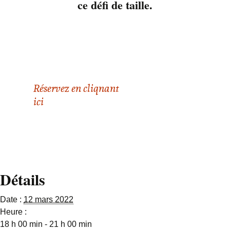
20 ans! C’est une
ce défi de taille.
chance pour lui de
s’être joint au groupe.
Il peut bénéficier de
plein de conseil de
vieux rockers!
Réservez en cliqnant
ici
Détails
Date :
12 mars 2022
Heure :
18 h 00 min - 21 h 00 min