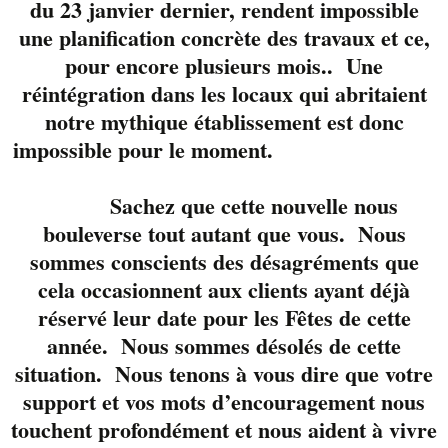
du 23 janvier dernier, rendent impossible
accompli et reconnu
pour ses reprises
une planification concrète des travaux et ce,
intégrales ainsi que
pour encore plusieurs mois.. Une
pour son « tone »
très
réintégration dans les locaux qui abritaient
noble! Marty c’est un
notre mythique établissement est donc
batteur de talent
impossible pour le moment.
naturel et très
polyvalent. Il soutien
Sachez que cette nouvelle nous
des bands depuis au
bouleverse tout autant que vous. Nous
moins 25 ans! Très à
sommes conscients des désagréments que
l’aise au micro, c’est
cela occasionnent aux clients ayant déjà
un complice idéal
réservé leur date pour les Fêtes de cette
pour McFly!
Jo lui,
année. Nous sommes désolés de cette
c’est le petit nouveau
situation. Nous tenons à vous dire que votre
dans la formation.
Actif sur la scène
support et vos mots d’encouragement nous
(basse) depuis presque
touchent profondément et nous aident à vivre