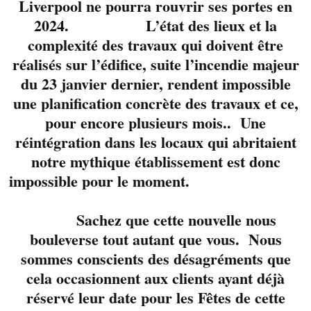
Liverpool ne pourra rouvrir ses portes en
2024. L’état des lieux et la
complexité des travaux qui doivent être
réalisés sur l’édifice, suite l’incendie majeur
du 23 janvier dernier, rendent impossible
une planification concrète des travaux et ce,
pour encore plusieurs mois.. Une
réintégration dans les locaux qui abritaient
notre mythique établissement est donc
La talentueuse et
impossible pour le moment.
rayonnante
Izabelle
sera de passage au
Sachez que cette nouvelle nous
Liverpool ce
bouleverse tout autant que vous. Nous
printemps.
sommes conscients des désagréments que
Accompagnée du
cela occasionnent aux clients ayant déjà
guitariste Olivier
réservé leur date pour les Fêtes de cette
Laroche. Réservez