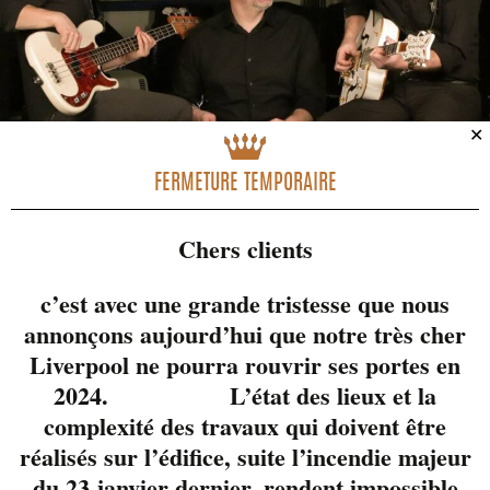
✕
FERMETURE TEMPORAIRE
Chers clients
c’est avec une grande tristesse que nous
annonçons aujourd’hui que notre très cher
Liverpool ne pourra rouvrir ses portes en
McFly est le gars que
2024. L’état des lieux et la
tout le monde connait
complexité des travaux qui doivent être
dans le milieu!
réalisés sur l’édifice, suite l’incendie majeur
Musicien/guitariste
du 23 janvier dernier, rendent impossible