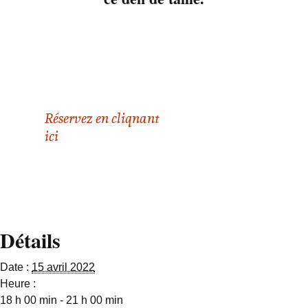
20 ans! C’est une
chance pour lui de
s’être joint au groupe.
Il peut bénéficier de
plein de conseil de
vieux rockers!
Réservez en cliqnant
ici
Détails
Date :
15 avril 2022
Heure :
18 h 00 min - 21 h 00 min