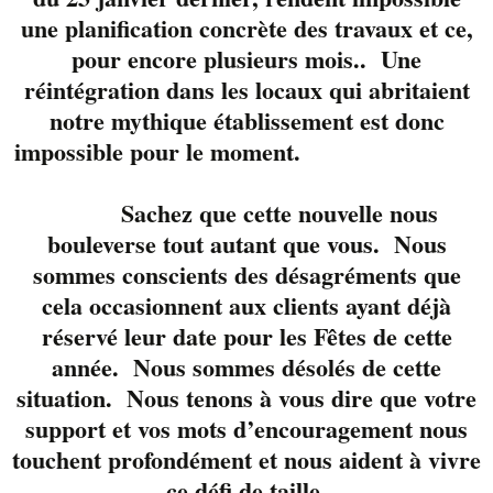
accompli et reconnu
une planification concrète des travaux et ce,
pour ses reprises
pour encore plusieurs mois.. Une
intégrales ainsi que
réintégration dans les locaux qui abritaient
pour son « tone »
très
notre mythique établissement est donc
noble! Marty c’est un
impossible pour le moment.
batteur de talent
naturel et très
polyvalent. Il soutien
Sachez que cette nouvelle nous
des bands depuis au
bouleverse tout autant que vous. Nous
moins 25 ans! Très à
sommes conscients des désagréments que
l’aise au micro, c’est
cela occasionnent aux clients ayant déjà
un complice idéal
réservé leur date pour les Fêtes de cette
pour McFly!
Jo lui,
année. Nous sommes désolés de cette
c’est le petit nouveau
situation. Nous tenons à vous dire que votre
dans la formation.
support et vos mots d’encouragement nous
Actif sur la scène
touchent profondément et nous aident à vivre
(basse) depuis presque
ce défi de taille.