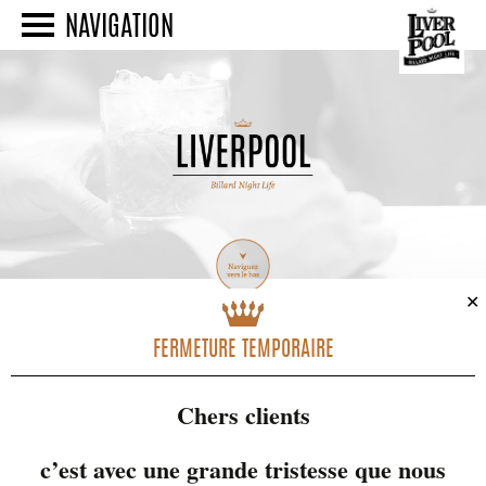
NAVIGATION
✕
FERMETURE TEMPORAIRE
Chers clients
C
L
M
M
J
JEUDI
V
S
D
c’est avec une grande tristesse que nous
LUNDI
MARDI
MERCREDI
VENDREDI
SAMEDI
DIMAN
1
1
1
0
0
0
0
29
30
31
4