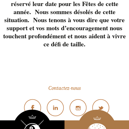
réservé leur date pour les Fêtes de cette
v
année. Nous sommes désolés de cette
è
situation. Nous tenons à vous dire que votre
n
support et vos mots d’encouragement nous
touchent profondément et nous aident à vivre
e
ce défi de taille.
m
819-822-3724
e
n
28 Wellington Sud, Centre-ville Sherbrooke
t
Contactez-nous
s