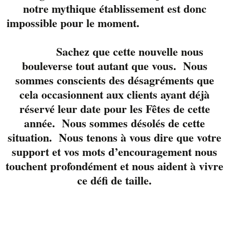
notre mythique établissement est donc
en groupe.
impossible pour le moment.
Le Liverpool Jazz band
composé de
Marco
Sachez que cette nouvelle nous
Cloutier
au
saxophone,
Annam
bouleverse tout autant que vous. Nous
Nguyen
à la guitare et
sommes conscients des désagréments que
Martin Blouin
à la
cela occasionnent aux clients ayant déjà
basse., vous
réservé leur date pour les Fêtes de cette
interprétent des
année. Nous sommes désolés de cette
standards du Jazz
situation. Nous tenons à vous dire que votre
mais aussi une version
support et vos mots d’encouragement nous
électro qui mettra du
touchent profondément et nous aident à vivre
beat dans vos samedis
ce défi de taille.
soirs.
Réservez votre table
avec nous 819-822-