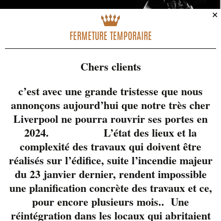
✕
FERMETURE TEMPORAIRE
Chers clients
c’est avec une grande tristesse que nous
annonçons aujourd’hui que notre très cher
Une nouvelle formule
Liverpool ne pourra rouvrir ses portes en
tous les samedis de
2024. L’état des lieux et la
l’été.
complexité des travaux qui doivent être
Les Soirées Sax & Jazz,
réalisés sur l’édifice, suite l’incendie majeur
pour une ambiance
du 23 janvier dernier, rendent impossible
musicale et estivale
une planification concrète des travaux et ce,
exceptionnelle qui
pour encore plusieurs mois.. Une
agrémentera vos
réintégration dans les locaux qui abritaient
soupers en couple ou