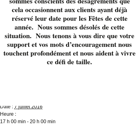
sommes conscients des désagréments que
musiciens pour vous
cela occasionnent aux clients ayant déjà
offrir un rafaîchissant
réservé leur date pour les Fêtes de cette
moment de bonheur.
année. Nous sommes désolés de cette
situation. Nous tenons à vous dire que votre
Réservez votre table
support et vos mots d’encouragement nous
avec nous au 819-822-
touchent profondément et nous aident à vivre
3724 ou via notre page
Facebook.
ce défi de taille.
Détails
Date :
7 juillet 2016
Heure :
17 h 00 min - 20 h 00 min