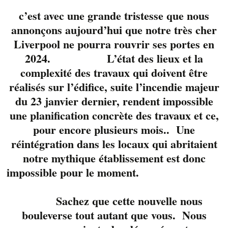
c’est avec une grande tristesse que nous
annonçons aujourd’hui que notre très cher
Liverpool ne pourra rouvrir ses portes en
2024. L’état des lieux et la
complexité des travaux qui doivent être
réalisés sur l’édifice, suite l’incendie majeur
du 23 janvier dernier, rendent impossible
une planification concrète des travaux et ce,
pour encore plusieurs mois.. Une
Des soupers animés
réintégration dans les locaux qui abritaient
vous attendent sur la
notre mythique établissement est donc
terrasse du Liverpool
impossible pour le moment.
durant le
Sherblues &
Folk
.
Valérie Lussier
Sachez que cette nouvelle nous
s’y installe pour 3 soirs
en compagnie de ses
bouleverse tout autant que vous. Nous
talentueux amis