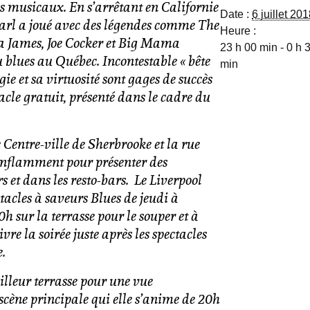
es musicaux. En s’arrêtant en Californie
Date :
6 juillet 20
 Carl a joué avec des légendes comme The
Heure :
ta James, Joe Cocker et Big Mama
23 h 00 min - 0 h 
 blues au Québec. Incontestable « bête
min
gie et sa virtuosité sont gages de succès
acle gratuit, p
résenté dans le cadre du
le Centre-ville de Sherbrooke et la rue
enflamment pour présenter des
rs et dans les resto-bars. Le Liverpool
tacles à saveurs Blues de jeudi à
 sur la terrasse pour le souper et à
vre la soirée juste après les spectacles
.
illeur terrasse pour une vue
scène principale qui elle s’anime de 20h