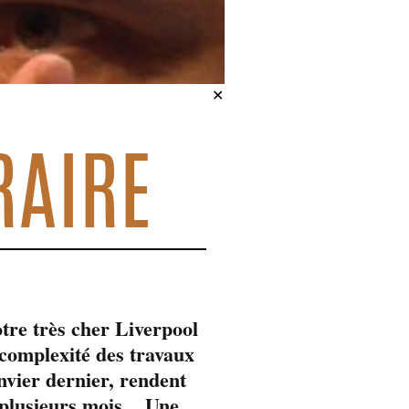
✕
RAIRE
tre très cher Liverpool
omplexité des travaux
anvier dernier, rendent
 plusieurs mois.. Une