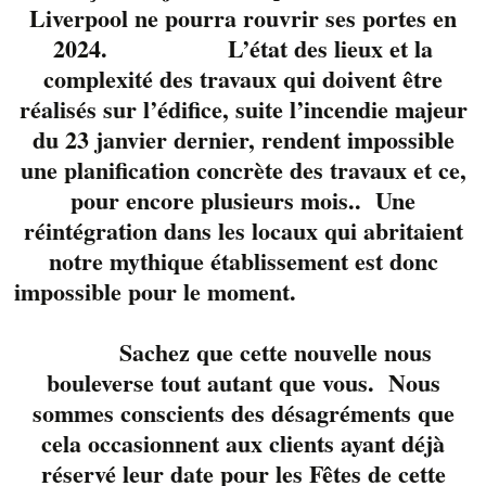
Liverpool ne pourra rouvrir ses portes en
2024. L’état des lieux et la
complexité des travaux qui doivent être
réalisés sur l’édifice, suite l’incendie majeur
du 23 janvier dernier, rendent impossible
une planification concrète des travaux et ce,
pour encore plusieurs mois.. Une
Valérie Lussier
réintégration dans les locaux qui abritaient
accompagnée de ses
notre mythique établissement est donc
amis musiciens
impossible pour le moment.
animent votre souper
avant les spectacles
Sachez que cette nouvelle nous
présentés sur la
bouleverse tout autant que vous. Nous
grande scène du
sommes conscients des désagréments que
Sherblues & Folk.
cela occasionnent aux clients ayant déjà
Réservez votre table
réservé leur date pour les Fêtes de cette