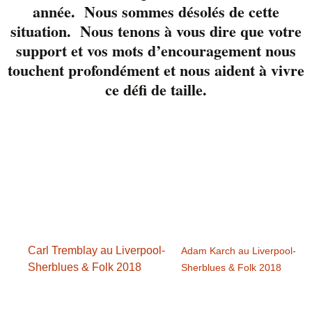
avec nous au 819-822-
année. Nous sommes désolés de cette
3724 ou via notre page
situation. Nous tenons à vous dire que votre
Facebook
support et vos mots d’encouragement nous
touchent profondément et nous aident à vivre
ce défi de taille.
Détails
Date :
7 juillet 2018
Heure :
17 h 00 min - 19 h 00 min
Carl Tremblay au Liverpool-
Adam Karch au Liverpool-
Sherblues & Folk 2018
Sherblues & Folk 2018