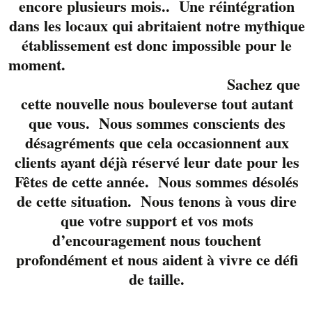
encore plusieurs mois.. Une réintégration
6 à 9 Tout en Musique avec Marie-
dans les locaux qui abritaient notre mythique
Eve Quirion
établissement est donc impossible pour le
moment.
Sachez que
Fév
22
cette nouvelle nous bouleverse tout autant
2024
que vous. Nous sommes conscients des
désagréments que cela occasionnent aux
clients ayant déjà réservé leur date pour les
Fêtes de cette année. Nous sommes désolés
de cette situation. Nous tenons à vous dire
que votre support et vos mots
d’encouragement nous touchent
profondément et nous aident à vivre ce défi
de taille.