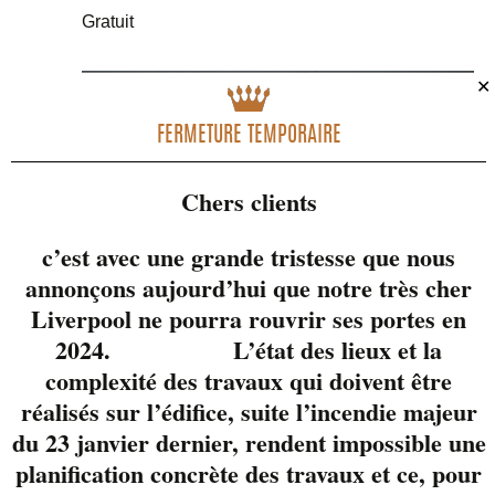
Gratuit
Fév
✕
24
FERMETURE TEMPORAIRE
2024
Chers clients
c’est avec une grande tristesse que nous
annonçons aujourd’hui que notre très cher
Liverpool ne pourra rouvrir ses portes en
2024. L’état des lieux et la
complexité des travaux qui doivent être
réalisés sur l’édifice, suite l’incendie majeur
du 23 janvier dernier, rendent impossible une
planification concrète des travaux et ce, pour
24 février 2024 @ 18 h 00 min
-
21 h 00 min