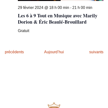
29 février 2024 @ 18 h 00 min
-
21 h 00 min
Les 6 à 9 Tout en Musique avec Marily
Dorion & Éric Beaulé-Brouillard
Gratuit
É
É
précédents
Aujourd’hui
suivants
v
v
è
è
n
n
e
e
m
m
e
e
n
n
t
t
s
s