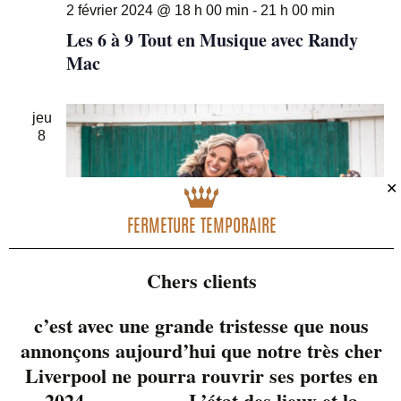
2 février 2024 @ 18 h 00 min
-
21 h 00 min
Les 6 à 9 Tout en Musique avec Randy
Mac
jeu
8
✕
FERMETURE TEMPORAIRE
Chers clients
c’est avec une grande tristesse que nous
8 février 2024 @ 18 h 00 min
-
21 h 00 min
annonçons aujourd’hui que notre très cher
Les 6 à 9 Tout en Musique avec Two of a
Liverpool ne pourra rouvrir ses portes en
Kind
2024. L’état des lieux et la