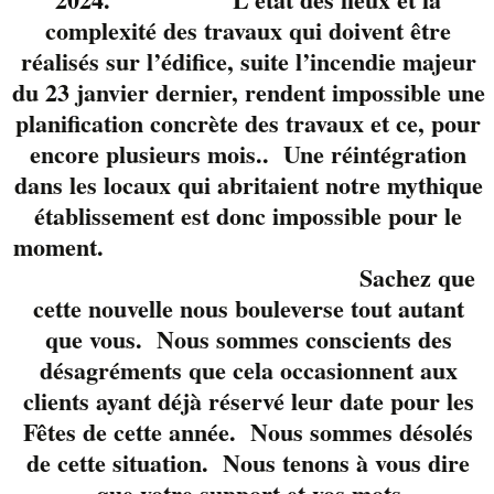
complexité des travaux qui doivent être
Gratuit
réalisés sur l’édifice, suite l’incendie majeur
du 23 janvier dernier, rendent impossible une
ven
planification concrète des travaux et ce, pour
9
encore plusieurs mois.. Une réintégration
dans les locaux qui abritaient notre mythique
établissement est donc impossible pour le
moment.
Sachez que
cette nouvelle nous bouleverse tout autant
que vous. Nous sommes conscients des
désagréments que cela occasionnent aux
9 février 2024 @ 18 h 00 min
-
21 h 00 min
clients ayant déjà réservé leur date pour les
Les 6 à 9 Tout en Musique avec Guy
Fêtes de cette année. Nous sommes désolés
Poirier
de cette situation. Nous tenons à vous dire
que votre support et vos mots